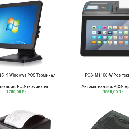
519 Windows POS Терминал
POS-M1106-W Pos те
тизация
,
POS-терминалы
Автоматизация
,
POS-те
1700,00
Br
1850,00
Br