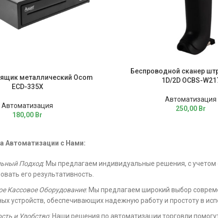
Беспроводной сканер шт
ящик металлический Ocom
1D/2D OCBS-W21
ECD-335X
Автоматизация
Автоматизация
250,00
Br
180,00
Br
 Автоматизации с Нами:
ьный Подход
: Мы предлагаем индивидуальные решения, с учетом 
овать его результативность.
ое Кассовое Оборудование
: Мы предлагаем широкий выбор соврем
ых устройств, обеспечивающих надежную работу и простоту в исп
сть и Удобство
: Наши решения по автоматизации торговли помогут