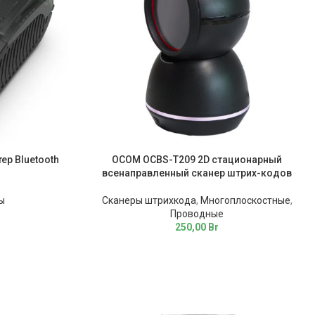
р Bluetooth
OCOM OCBS-T209 2D стационарный
всенаправленный сканер штрих-кодов
ы
Сканеры штрихкода
,
Многоплоскостные
,
Проводные
250,00
Br