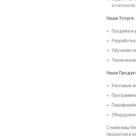
отчетности
Наши Услуги:
Продажа и 
Разработка
Обучение п
Техническа
Наши Продук
Кассовые а
Программны
Периферийны
Оборудован
С нами ваш би
продуктов и у