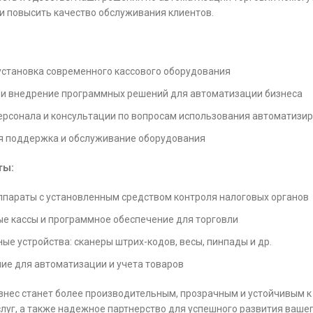
 и повысить качество обслуживания клиентов.
установка современного кассового оборудования
 и внедрение программных решений для автоматизации бизнеса
ерсонала и консультации по вопросам использования автоматизи
я поддержка и обслуживание оборудования
ты:
ппараты с установленным средством контроля налоговых органов
е кассы и программное обеспечение для торговли
е устройства: сканеры штрих-кодов, весы, пинпады и др.
ие для автоматизации и учета товаров
знес станет более производительным, прозрачным и устойчивым к
слуг, а также надежное партнерство для успешного развития вашег